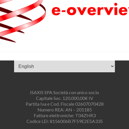
ISAXIS SPA Società con unico socio
Capitale Soc. 120.000,00€ IV
Partita Iva e Cod. Fiscale 02607070428
Numero REA: AN – 201185
Fatture elettroniche: T04ZHR3
Codice LEI: 8156006B7F59E2E5A335