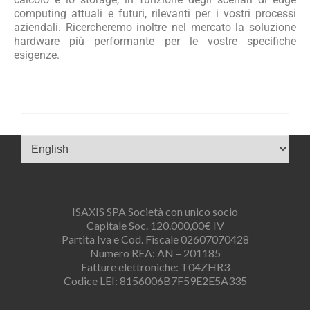
computing attuali e futuri, rilevanti per i vostri processi
aziendali. Ricercheremo inoltre nel mercato la soluzione
hardware più performante per le vostre specifiche
esigenze.
ISAXIS SPA Società con unico socio
Capitale Soc. 120.000,00€ IV
Partita Iva e Cod. Fiscale 02607070428
Numero REA: AN – 201185
Fatture elettroniche: T04ZHR3
Codice LEI: 8156006B7F59E2E5A335