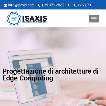
info@isaxis.com
+39 071 2867201
+39 071
2867302
Progettazione di architetture di
Edge Computing