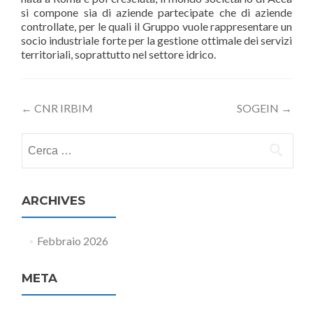
si compone sia di aziende partecipate che di aziende
controllate, per le quali il Gruppo vuole rappresentare un
socio industriale forte per la gestione ottimale dei servizi
territoriali, soprattutto nel settore idrico.
Post
←
CNR IRBIM
SOGEIN
→
navigation
Ricerca
per:
ARCHIVES
Febbraio 2026
META