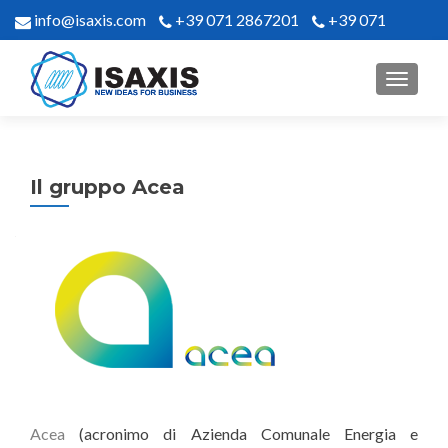
info@isaxis.com
+39 071 2867201
+39 071
2867302
MENU
Il gruppo Acea
Acea
(acronimo di Azienda Comunale Energia e