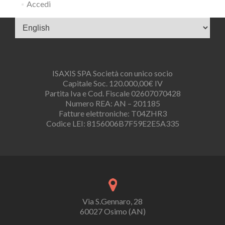
Accedi
Scegli
una
lingua
ISAXIS SPA Società con unico socio
Capitale Soc. 120.000,00€ IV
Partita Iva e Cod. Fiscale 02607070428
Numero REA: AN – 201185
Fatture elettroniche: T04ZHR3
Codice LEI: 8156006B7F59E2E5A335
Via S.Gennaro, 28
60027 Osimo (AN)