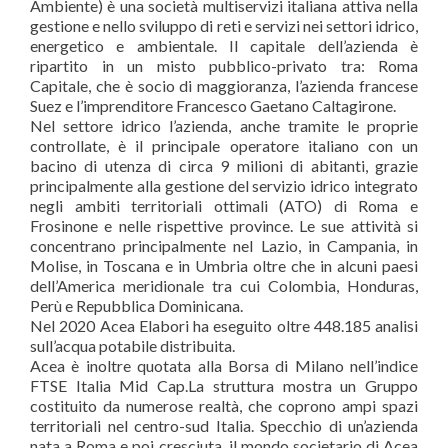
Ambiente) è una società multiservizi italiana attiva nella
gestione e nello sviluppo di reti e servizi nei settori idrico,
energetico e ambientale. Il capitale dell’azienda è
ripartito in un misto pubblico-privato tra: Roma
Capitale, che è socio di maggioranza, l’azienda francese
Suez e l’imprenditore Francesco Gaetano Caltagirone.
Nel settore idrico l’azienda, anche tramite le proprie
controllate, è il principale operatore italiano con un
bacino di utenza di circa 9 milioni di abitanti, grazie
principalmente alla gestione del servizio idrico integrato
negli ambiti territoriali ottimali (ATO) di Roma e
Frosinone e nelle rispettive province. Le sue attività si
concentrano principalmente nel Lazio, in Campania, in
Molise, in Toscana e in Umbria oltre che in alcuni paesi
dell’America meridionale tra cui Colombia, Honduras,
Perù e Repubblica Dominicana.
Nel 2020 Acea Elabori ha eseguito oltre 448.185 analisi
sull’acqua potabile distribuita.
Acea è inoltre quotata alla Borsa di Milano nell’indice
FTSE Italia Mid Cap.La struttura mostra un Gruppo
costituito da numerose realtà, che coprono ampi spazi
territoriali nel centro-sud Italia. Specchio di un’azienda
nata a Roma e poi cresciuta, il mondo societario di Acea