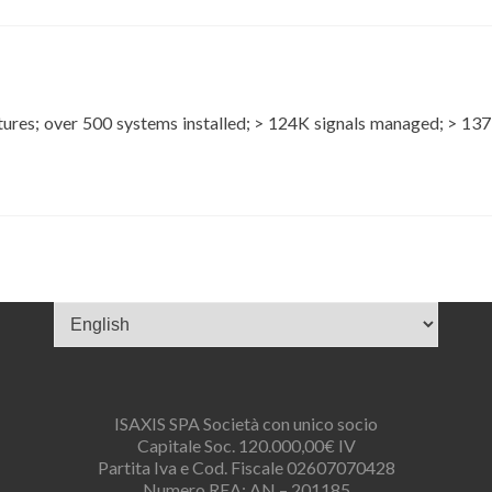
res; over 500 systems installed; > 124K signals managed; > 137
Scegli
una
lingua
ISAXIS SPA Società con unico socio
Capitale Soc. 120.000,00€ IV
Partita Iva e Cod. Fiscale 02607070428
Numero REA: AN – 201185