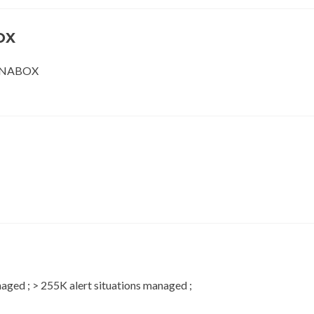
OX
 SYNABOX
aged ; > 255K alert situations managed ;