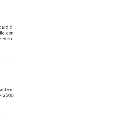
dard di
ile, con
ridurre
ante el
vo 2500