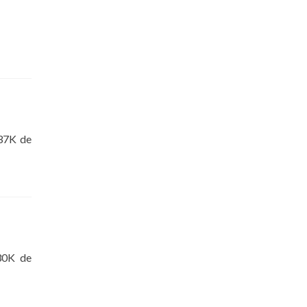
137K de
30K de