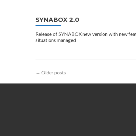
SYNABOX 2.0
Release of SYNABOX new version with new featu
situations managed
Posts
←
Older posts
navigation