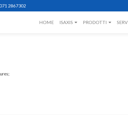
 071 2867302
HOME
ISAXIS
PRODOTTI
SERV
ures;