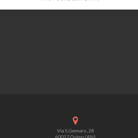
navigation
Via S.Gennaro, 28
60027 Osimo (AN)