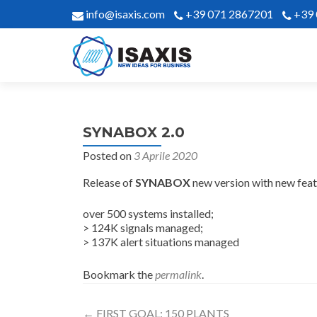
info@isaxis.com
+39 071 2867201
+39
SYNABOX 2.0
Posted on
3 Aprile 2020
Release of
SYNABOX
new version with new feat
over 500 systems installed;
> 124K signals managed;
> 137K alert situations managed
Bookmark the
permalink
.
Post
←
FIRST GOAL: 150 PLANTS