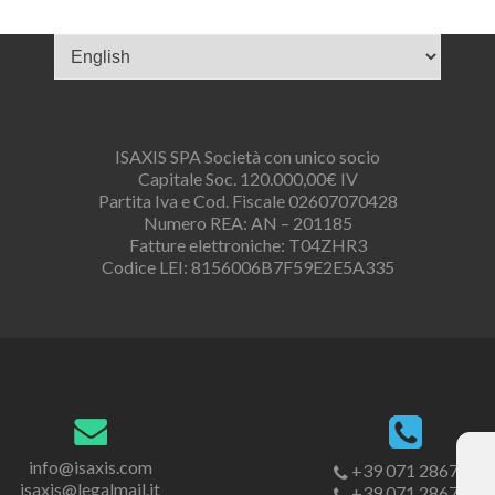
Scegli
una
lingua
ISAXIS SPA Società con unico socio
Capitale Soc. 120.000,00€ IV
Partita Iva e Cod. Fiscale 02607070428
Numero REA: AN – 201185
Fatture elettroniche: T04ZHR3
Codice LEI: 8156006B7F59E2E5A335
info@isaxis.com
+39 071 2867201
isaxis@legalmail.it
+39 071 2867302