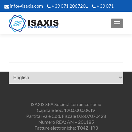
info@isaxis.com
+39 071 2867201
+39 071
2867302
ISAXIS SPA Società con unico socio
Capitale Soc. 120.000,00€ IV
Partita Iva e Cod. Fiscale 02607070428
Numero REA: AN – 201185
Fatture elettroniche: T04ZHR3