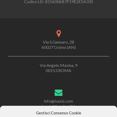
Codice LEI: 8156006B7F59E2E5A335
Via S.Gennaro, 28
60027 Osimo (AN)
Via Angelo Masina, 9
00153 ROMA
info@isaxis.com
isaxis@legalmail.it
Gestisci Consenso Cookie